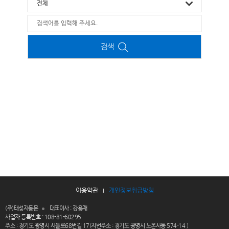
검색
이용약관
개인정보취급방침
(주)태성자동문
대표이사 : 강용재
사업자 등록번호 : 108-81-60295
주소 : 경기도 광명시 사들로68번길 17(지번주소 : 경기도 광명시 노온사동 574-14 )