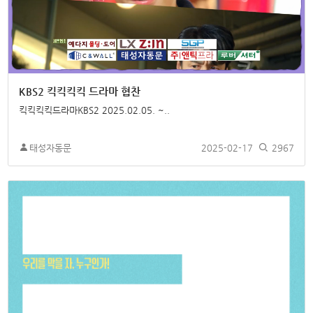
KBS2 킥킥킥킥 드라마 협찬
킥킥킥킥드라마KBS2 2025.02.05. ~..
태성자동문
2025-02-17
2967