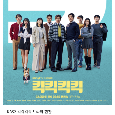
KBS2 킥킥킥킥 드라마 협찬