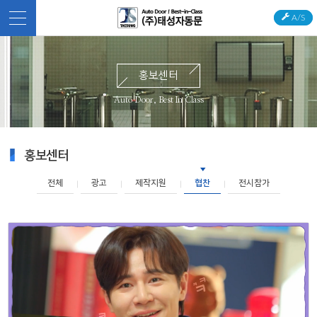
A/S
홍보센터
Auto Door, Best In Class
홍보센터
전체
광고
제작지원
협찬
전시참가