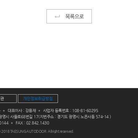
목록으로
약관
개인정보취급방침
문
대표이사 : 강용재
사업자 등록번호 : 108-81-60295
광명시 사들로68번길 17(지번주소 : 경기도 광명시 노온사동 574-14 )
.0144
FAX : 02.842.1430
) 2018
TAESUNGAUTODOOR
. Allright reserved.