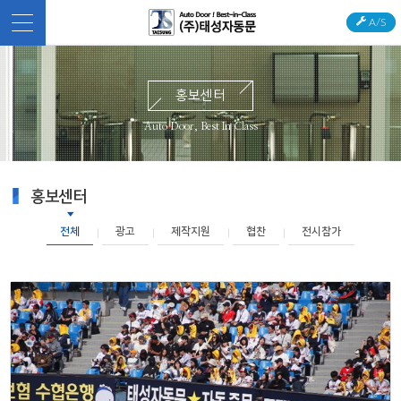
A/S
홍보센터
Auto Door, Best In Class
홍보센터
전체
광고
제작지원
협찬
전시참가