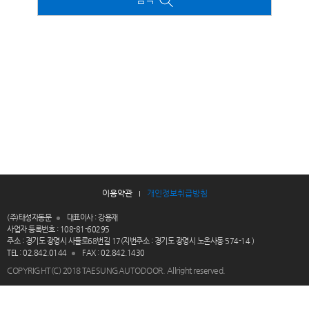
이용약관
개인정보취급방침
(주)태성자동문
대표이사 : 강용재
사업자 등록번호 : 108-81-60295
주소 : 경기도 광명시 사들로68번길 17(지번주소 : 경기도 광명시 노온사동 574-14 )
TEL : 02.842.0144
FAX : 02.842.1430
COPYRIGHT(C) 2018
TAESUNGAUTODOOR
. Allright reserved.