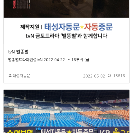
tvN 별똥별
별똥별드라마편성tvN 2022.04.22. ~ 16부작 (금, ..
태성자동문
2022-05-02
15616