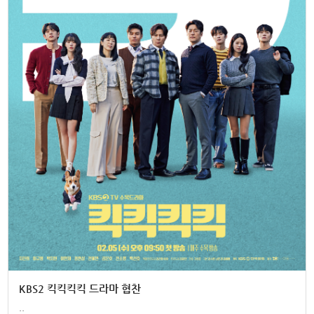
KBS2 킥킥킥킥 드라마 협찬
..