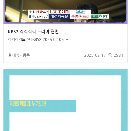
KBS2 킥킥킥킥 드라마 협찬
킥킥킥킥드라마KBS2 2025.02.05. ~..
태성자동문
2025-02-17
2984