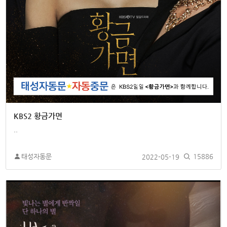
KBS2 황금가면
..
태성자동문
2022-05-19
15886