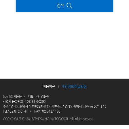
검색
이용약관
개인정보취급방침
(주)태성자동문
대표이사 : 강용재
사업자 등록번호 : 108-81-60295
주소 : 경기도 광명시 사들로68번길 17(지번주소 : 경기도 광명시 노온사동 574-14 )
TEL : 02.842.0144
FAX : 02.842.1430
COPYRIGHT(C) 2018
TAESUNGAUTODOOR
. Allright reserved.