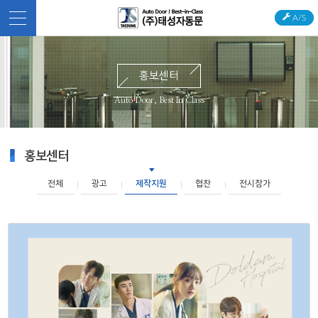
A/S
홍보센터
Auto Door, Best In Class
홍보센터
전체
광고
제작지원
협찬
전시참가