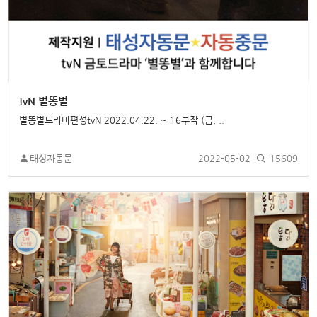
tvN 별똥별
별똥별드라마편성tvN 2022.04.22. ~ 16부작 (금, ..
태성자동문
2022-05-02
15609